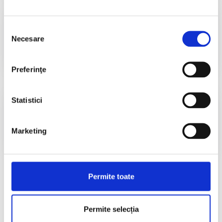
Informații utile​
Selecția
Accesează
Necesare
consimțământului
Preferinţe
Diplome CND 2026
Statistici
Accesează
Marketing
Permite toate
Permite selecția