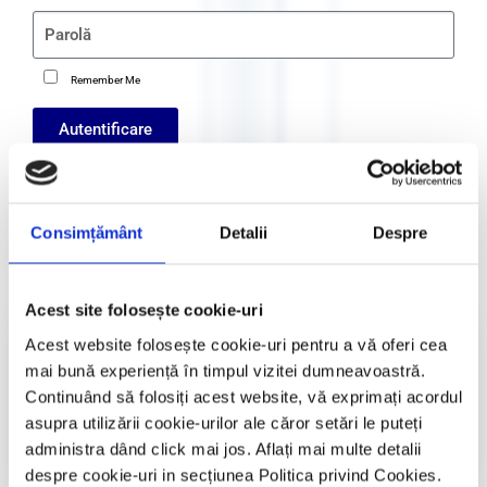
Remember Me
Autentificare
Register
Crează cont
Consimțământ
Detalii
Despre
Acest site folosește cookie-uri
Cursuri și manifestari naționale și
Acest website folosește cookie-uri pentru a vă oferi cea
internaționale​
mai bună experiență în timpul vizitei dumneavoastră.
Continuând să folosiți acest website, vă exprimați acordul
Accesează
asupra utilizării cookie-urilor ale căror setări le puteți
administra dând click mai jos. Aflați mai multe detalii
despre cookie-uri in secțiunea Politica privind Cookies.