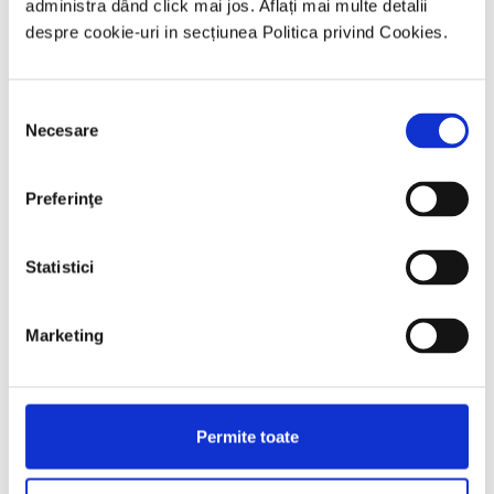
administra dând click mai jos. Aflați mai multe detalii
Algoritm Melanom
despre cookie-uri in secțiunea Politica privind Cookies.
Selecția
Accesează
Necesare
consimțământului
Preferinţe
Statistici
Ghid ITS
Marketing
Accesează
Permite toate
Adresă de email