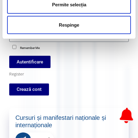
Permite selecția
Parolă
Respinge
Remember Me
Autentificare
Register
Crează cont
Cursuri și manifestari naționale și
internaționale​