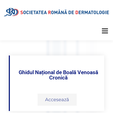
Meniu
DESPRE SRD
CALENDAR EVENIMENTE
PROIECTE EDITORIALE
INFORMAȚII MEDICALE
Ghidul Național de Boală Venoasă
Cronică
GALERIE
REVISTA
CONTUL MEU
Accesează