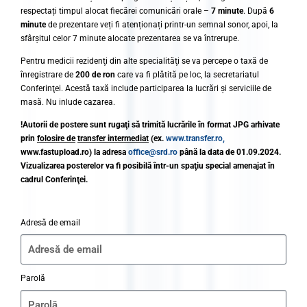
respectați timpul alocat fiecărei comunicări orale –
7 minute
. După
6
minute
de prezentare veți fi atenționați printr-un semnal sonor, apoi, la
sfârșitul celor 7 minute alocate prezentarea se va întrerupe.
Pentru medicii rezidenţi din alte specialităţi se va percepe o taxă de
înregistrare de
200 de ron
care va fi plătită pe loc, la secretariatul
Conferinţei. Acestă taxă include participarea la lucrări și serviciile de
masă. Nu inlude cazarea.
!Autorii de postere sunt rugaţi să trimită lucrările în format JPG arhivate
prin
folosire de
transfer intermediat
(ex.
www.transfer.ro,
www.fastupload.ro) la adresa
office@srd.ro
până la data de 01.09.2024.
Vizualizarea posterelor va fi posibilă într-un spaţiu special amenajat în
cadrul Conferinţei.
Adresă de email
Parolă