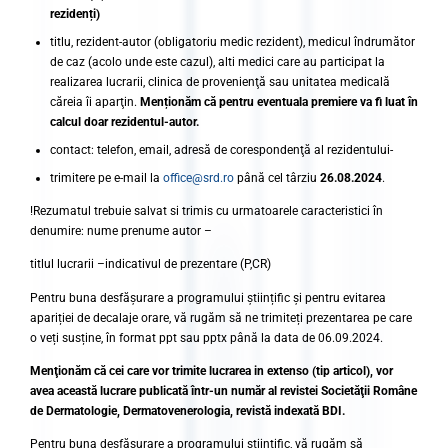
rezidenți)
titlu, rezident-autor (obligatoriu medic rezident), medicul îndrumător
de caz (acolo unde este cazul), alti medici care au participat la
realizarea lucrarii, clinica de provenienţă sau unitatea medicală
căreia îi aparţin.
Menționăm că pentru eventuala premiere va fi luat în
calcul doar rezidentul-autor.
contact: telefon, email, adresă de corespondenţă al rezidentului-
trimitere pe e-mail la
office@srd.ro
până cel târziu
26.08.2024
.
!Rezumatul trebuie salvat si trimis cu urmatoarele caracteristici în
denumire: nume prenume autor –
titlul lucrarii –indicativul de prezentare (P,CR)
Pentru buna desfășurare a programului științific și pentru evitarea
apariției de decalaje orare, vă rugăm să ne trimiteți prezentarea pe care
o veți susține, în format ppt sau pptx până la data de 06.09.2024.
Menţionăm că cei care vor trimite lucrarea in extenso (tip articol), vor
avea această lucrare publicată într-un număr al revistei Societăţii Române
de Dermatologie, Dermatovenerologia, revistă indexată BDI.
Pentru buna desfășurare a programului științific, vă rugăm să