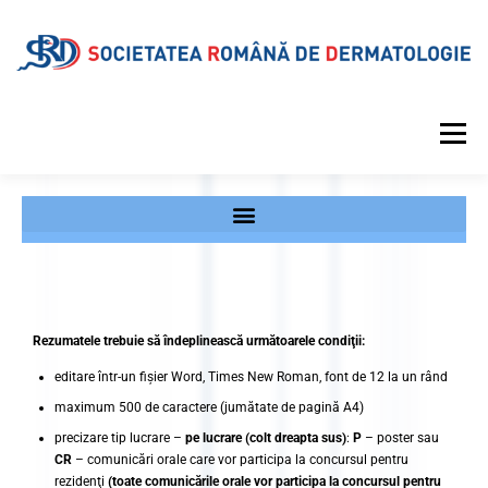
Meniu
DESPRE SRD
CALENDAR EVENIMENTE
PROIECTE EDITORIALE
INFORMAȚII MEDICALE
Rezumatele trebuie să îndeplinească următoarele condiţii:
editare într-un fişier Word, Times New Roman, font de 12 la un rând
GALERIE
REVISTA
CONTUL MEU
maximum 500 de caractere (jumătate de pagină A4)
precizare tip lucrare –
pe lucrare (colt dreapta sus)
:
P
– poster sau
CR
– comunicări orale care vor participa la concursul pentru
rezidenţi
(toate comunicările orale vor participa la concursul pentru