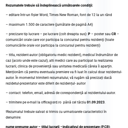
Rezumatele trebuie să îndeplinească următoarele condiţii:
– editare într-un fişier Word, Times New Roman, font de 12 la un rând
– maximum 1.500 de caractere (jumătate de pagină A4)
– precizare tip lucrare – pe lucrare (colt dreapta sus):
P
– poster sau
CR
–
comunicări orale care vor participa la concursul pentru rezidenţi (toate
comunicările orale vor participa la concursul pentru rezidenți)
– titlu, rezident-autor (obligatoriu medic rezident), medicul îndrumător de
caz (acolo unde este cazul), alti medici care au participat la realizarea
lucrarii, clinica de provenienţă sau unitatea medicală căreia îi aparţin.
Menționăm că pentru eventuala premiere va fi luat în calcul doar rezidentul-
autor. În momentul trimiterii rezumatului, vă rugăm să precizați dacă
rezidetul-prezentator este diferit de rezidențul- auitor
– contact: telefon, email, adresă de corespondenţă al rezidentului-autor.
– trimitere pe e-mail la office@srd.ro până cel târziu
01.09.2023
.
!Rezumatul trebuie salvat si trimis cu urmatoarele caracteristici în
denumire:
nume prenume autor – titlul lucrarii –indicativul de prezentare (P,CR)