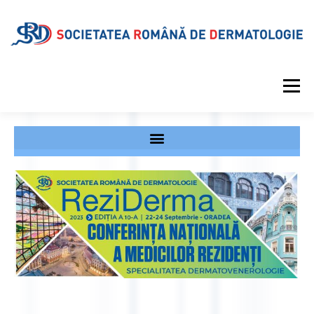
Meniu
DESPRE SRD
CALENDAR EVENIMENTE
PROIECTE EDITORIALE
INFORMAȚII MEDICALE
GALERIE
REVISTA
CONTUL MEU