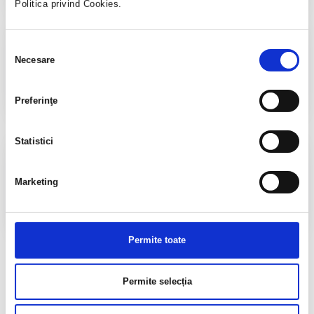
Politica privind Cookies.
Informații utile​
Selecția
Necesare
Accesează
consimțământului
Preferinţe
Statistici
Diplome CND 2026
Accesează
Marketing
Permite toate
Permite selecția