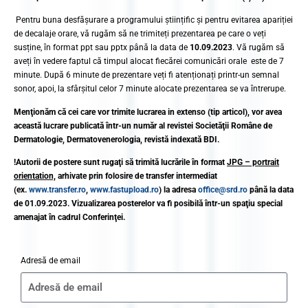
Pentru buna desfășurare a programului științific și pentru evitarea apariției
de decalaje orare, vă rugăm să ne trimiteți prezentarea pe care o veți
susține, în format ppt sau pptx până la data de
10.09.2023
. Vă rugăm să
aveți în vedere faptul că timpul alocat fiecărei comunicări orale este de 7
minute. După 6 minute de prezentare veți fi atenționați printr-un semnal
sonor, apoi, la sfârșitul celor 7 minute alocate prezentarea se va întrerupe.
Menţionăm că cei care vor trimite lucrarea in extenso (tip articol), vor avea
această lucrare publicată într-un număr al revistei Societăţii Române de
Dermatologie, Dermatovenerologia, revistă indexată BDI.
!Autorii de postere sunt rugaţi să trimită lucrările în format
JPG – portrait
orientation,
arhivate prin folosire de transfer intermediat
(ex.
www.transfer.ro
,
www.fastupload.ro
) la adresa
office@srd.ro
până la data
de
01.09.2023
. Vizualizarea posterelor va fi posibilă într-un spaţiu special
amenajat în cadrul Conferinţei.
Adresă de email