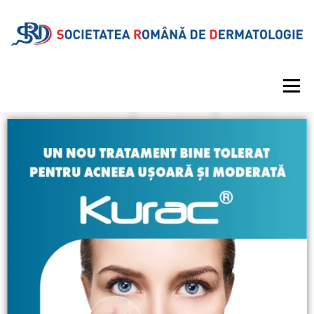
Meniu
DESPRE SRD
CALENDAR EVENIMENTE
PROIECTE EDITORIALE
INFORMAȚII MEDICALE
GALERIE
REVISTA
CONTUL MEU