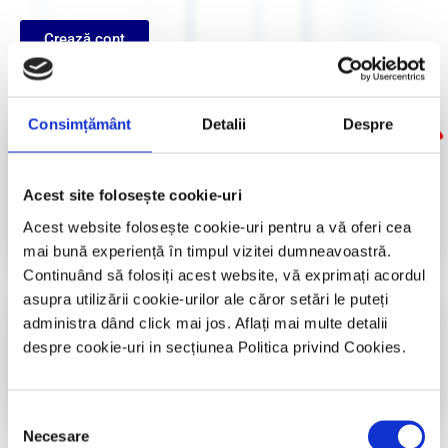
Crează cont
Cursuri și manifestari naționale și
Consimțământ
Detalii
Despre
internaționale​
Accesează
Acest site folosește cookie-uri
Acest website folosește cookie-uri pentru a vă oferi cea
mai bună experiență în timpul vizitei dumneavoastră.
Continuând să folosiți acest website, vă exprimați acordul
Informații utile​
asupra utilizării cookie-urilor ale căror setări le puteți
administra dând click mai jos. Aflați mai multe detalii
Accesează
despre cookie-uri in secțiunea Politica privind Cookies.
Selecția
Necesare