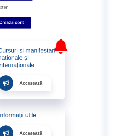
ster
Crează cont
Cursuri și manifestari
naționale și
internaționale​
Accesează
Informații utile​
Accesează