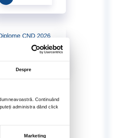
Diplome CND 2026
Accesează
Despre
ei dumneavoastră. Continuând
 puteți administra dând click
Marketing