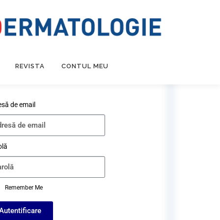
REVISTA
CONTUL MEU
esă de email
olă
Remember Me
Autentificare