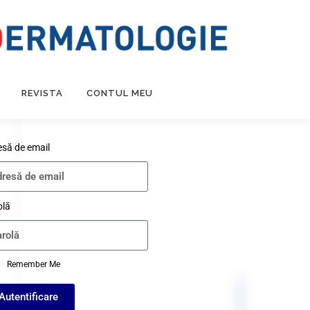
REVISTA
CONTUL MEU
esă de email
olă
Remember Me
Autentificare