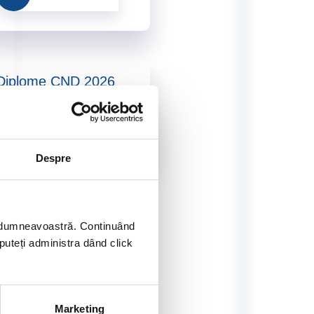
Diplome CND 2026
Accesează
Despre
ei dumneavoastră. Continuând
 puteți administra dând click
Marketing