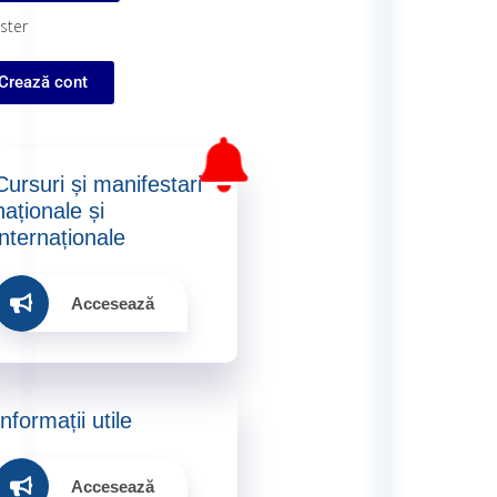
ster
Crează cont
Cursuri și manifestari
naționale și
internaționale​
Accesează
Informații utile​
Accesează