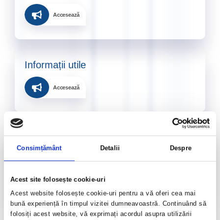
Accesează
Informații utile​
Accesează
Diplome CND 2026
Consimțământ
Detalii
Despre
Accesează
Acest site folosește cookie-uri
Acest website folosește cookie-uri pentru a vă oferi cea mai
bună experiență în timpul vizitei dumneavoastră. Continuând să
folosiți acest website, vă exprimați acordul asupra utilizării