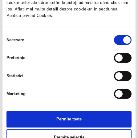
cookie-urilor ale căror setări le puteți administra dând click mai
jos. Aflați mai multe detalii despre cookie-uri in secțiunea
Politica privind Cookies.
Selecția
Necesare
consimțământului
Preferinţe
Statistici
Marketing
Permite toate
Permite selecția