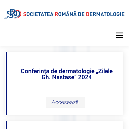
Meniu
DESPRE SRD
CALENDAR EVENIMENTE
Conferința de dermatologie „Zilele
Gh. Nastase” 2024
PROIECTE EDITORIALE
INFORMAȚII MEDICALE
GALERIE
REVISTA
CONTUL MEU
Accesează