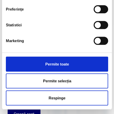
Preferinţe
Accesează
Statistici
Adresă de email
Marketing
Parolă
Permite toate
Remember Me
Permite selecția
Autentificare
Respinge
Register