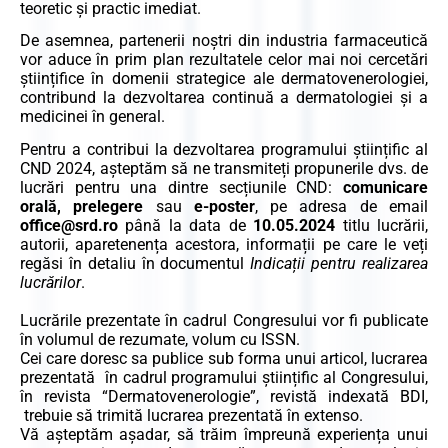
teoretic şi practic imediat.
De asemnea, partenerii noștri din industria farmaceutică
vor aduce în prim plan rezultatele celor mai noi cercetări
științifice în domenii strategice ale dermatovenerologiei,
contribund la dezvoltarea continuă a dermatologiei și a
medicinei în general.
Pentru a contribui la dezvoltarea programului științific al
CND 2024, așteptăm să ne transmiteți propunerile dvs. de
lucrări pentru una dintre secțiunile CND:
comunicare
orală, prelegere
sau
e-poster
, pe adresa de email
office@srd.ro
până la data de
10.05.2024
titlu lucrării,
autorii, aparetenența acestora, informații pe care le veți
regăsi în detaliu în documentul
Indicații pentru realizarea
lucrărilor
.
Lucrările prezentate în cadrul Congresului vor fi publicate
în volumul de rezumate, volum cu ISSN.
Cei care doresc sa publice sub forma unui articol, lucrarea
prezentată în cadrul programului științific al Congresului,
în revista
“
Dermatovenerologie
”, revistă indexată BDI,
trebuie să trimită lucrarea prezentată în extenso.
Vă așteptăm așadar, să trăim împreună experiența unui