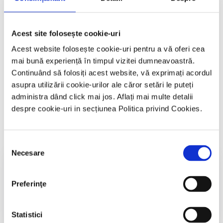
Parolă
Acest site folosește cookie-uri
Remember Me
Acest website folosește cookie-uri pentru a vă oferi cea
mai bună experiență în timpul vizitei dumneavoastră.
Autentificare
Continuând să folosiți acest website, vă exprimați acordul
asupra utilizării cookie-urilor ale căror setări le puteți
Register
administra dând click mai jos. Aflați mai multe detalii
despre cookie-uri in secțiunea Politica privind Cookies.
Crează cont
Selecția
Necesare
Cursuri și manifestari naționale și
consimțământului
internaționale​
Preferinţe
Accesează
Statistici