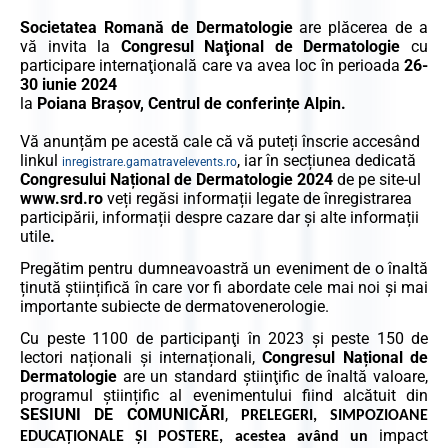
Societatea Romană de Dermatologie
are plăcerea de a
vă invita la
Congresul Naţional de Dermatologie
cu
participare internaţională care va avea loc în perioada
26-
30 iunie 2024
la
Poiana Brașov, Centrul de conferințe Alpin.
Vă anunțăm pe acestă cale că vă puteți înscrie accesând
linkul
, iar în secțiunea dedicată
inregistrare.gamatravelevents.ro
Congresului Național de Dermatologie 2024
de pe site-ul
www.srd.ro
veți regăsi informații legate de înregistrarea
participării, informații despre cazare dar și alte informații
utile
.
Pregătim pentru dumneavoastră un eveniment de o înaltă
ținută științifică în care vor fi abordate
cele mai noi și mai
importante subiecte de dermatovenerologie.
Cu peste 1100 de participanţi în 2023 și peste 150 de
lectori naționali și internaționali,
Congresul Național de
Dermatologie
are un standard ştiinţific de înaltă valoare,
programul științific al evenimentului fiind alcătuit din
SESIUNI DE COMUNICĂRI
,
PRELEGERI, SIMPOZIOANE
impact
EDUCAȚIONALE ȘI POSTERE, acestea având un