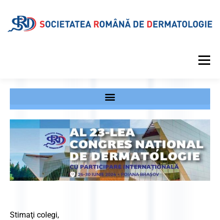
Meniu
DESPRE SRD
CALENDAR EVENIMENTE
PROIECTE EDITORIALE
INFORMAȚII MEDICALE
GALERIE
REVISTA
CONTUL MEU
Stimaţi colegi,