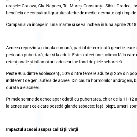
orașele: Craiova, Cluj Napoca, Tg. Mureș, Constanța, Sibiu, Oradea, Iaș
beneficia de consultații gratuite oferite de medici dermatologi timp de
Campania va începe în luna martie și se va încheia în luna aprilie 2018
Acneea reprezinta o boala comună, parțial determinată genetic, care a
perioada pubertară, dar și la adult. Este o afecțiune polimorfă în care 
retenționale și inflamatorii adeseori pe fond de piele seboreică.
Peste 90% dintre adolescenți, 50% dintre femeile adulte și 25% din pop
indiferent de gen, suferă de acnee. Din cauza hormonilor androgeni, băi
durată ale acneei.
Primele semne de acnee apar odată cu pubertatea, chiar de la 11-12 a
la acnee sunt cele care posedă glande sebacee: faţă, piept, umeri, spa
Impactul acneei asupra calităţii vieţii