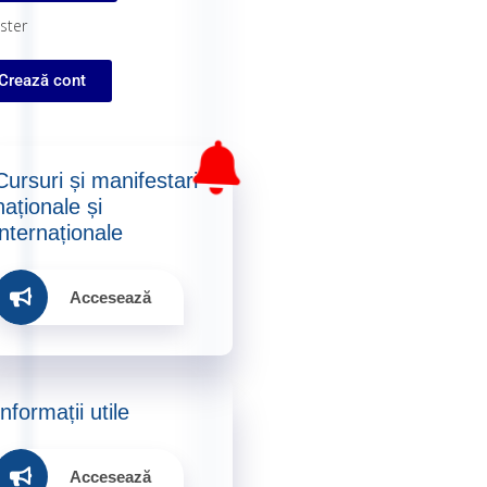
ster
Crează cont
Cursuri și manifestari
naționale și
internaționale​
Accesează
Informații utile​
Accesează