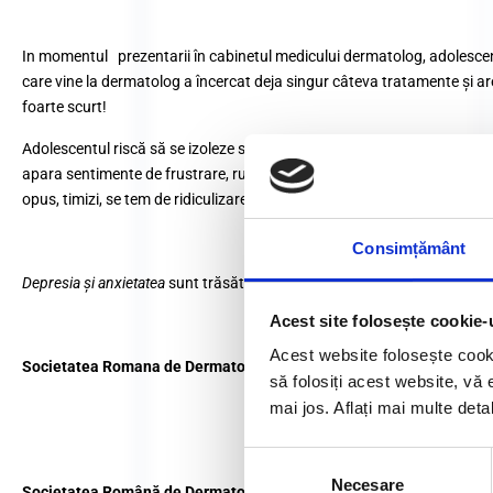
In momentul prezentarii în cabinetul medicului dermatolog, adolescent
care vine la dermatolog a încercat deja singur câteva tratamente şi are
foarte scurt!
Adolescentul riscă să se izoleze social (stă în casă, nu se vede cu pri
apara sentimente de frustrare, ruşine, furie, încrederea în sine este af
opus, timizi, se tem de ridiculizare.
Consimțământ
Depresia şi anxietatea
sunt trăsăturile comune la cei care suferă de acnee 
Acest site folosește cookie-
Acest website folosește cook
Societatea Romana de Dermatologie
vine în ajutorul liceenilor oferin
să folosiți acest website, vă 
mai jos. Aflați mai multe deta
Selecția
Necesare
consimțământului
Societatea Română de Dermatologie