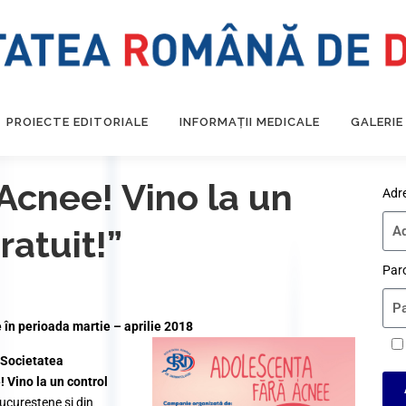
PROIECTE EDITORIALE
INFORMAȚII MEDICALE
GALERIE
Acnee! Vino la un
Adr
ratuit!”
Par
n perioada martie – aprilie 2018
Societatea
 Vino la un control
bucureștene și din