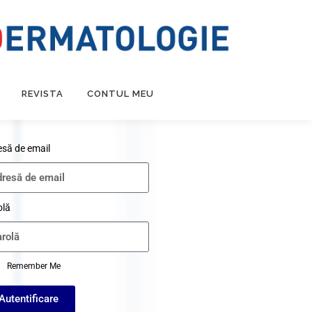
REVISTA
CONTUL MEU
esă de email
olă
Remember Me
Autentificare