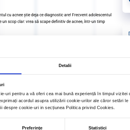
ul cu acnee ştie deja ce diagnostic are! Frecvent adolescentul
 un scop clar: vrea să scape definitiv de acnee, într-un timp
etenii, nu merge la evenimente sociale normale). Asa incep sa
ectată profund. Devin anxioşi în relaţiile cu persoanele de sex
Detalii
(frica de a fi privit şi a fi evaluat negativ de către cei din jur).
uri
ie-uri pentru a vă oferi cea mai bună experiență în timpul vizit
du-le informații cu privire la tratarea acestei afecțiuni.
exprimați acordul asupra utilizării cookie-urilor ale căror setări le
lii despre cookie-uri in secțiunea Politica privind Cookies.
Preferinţe
Statistici