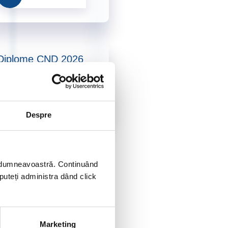
Diplome CND 2026
Accesează
Despre
ei dumneavoastră. Continuând
 puteți administra dând click
Marketing