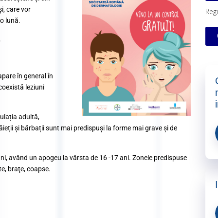
i, care vor
Regi
 o lună.
.
pare în general în
coexistă leziuni
ulația adultă,
eții și bărbații sunt mai predispuși la forme mai grave și de
ni, având un apogeu la vârsta de 16 -17 ani. Zonele predispuse
te, braţe, coapse.