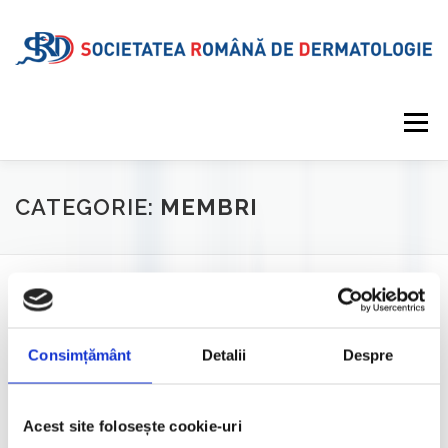
Meniu
DESPRE SRD
CALENDAR EVENIMENTE
CATEGORIE:
MEMBRI
PROIECTE EDITORIALE
INFORMAȚII MEDICALE
Afișez toate cele 2 rezultate
GALERIE
REVISTA
CONTUL MEU
Consimțământ
Detalii
Despre
Acest site folosește cookie-uri