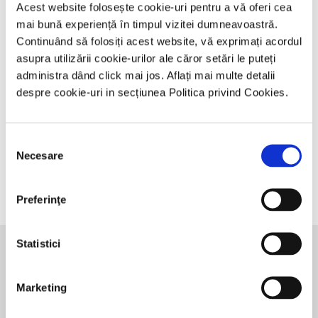
Acest website folosește cookie-uri pentru a vă oferi cea
mai bună experiență în timpul vizitei dumneavoastră.
Continuând să folosiți acest website, vă exprimați acordul
asupra utilizării cookie-urilor ale căror setări le puteți
administra dând click mai jos. Aflați mai multe detalii
Membru – categoria medici
Membru – categoria studenți,
despre cookie-uri in secțiunea Politica privind Cookies.
primari sau specialiști
biologi medici rezidenți,
pensionari
200,00
lei
100,00
lei
ADAUGĂ ÎN COȘ
Selecția
ADAUGĂ ÎN COȘ
Necesare
consimțământului
Preferinţe
Statistici
Evenimente viitoare
Marketing
septembrie 17
-
septembrie 19
SEPT.