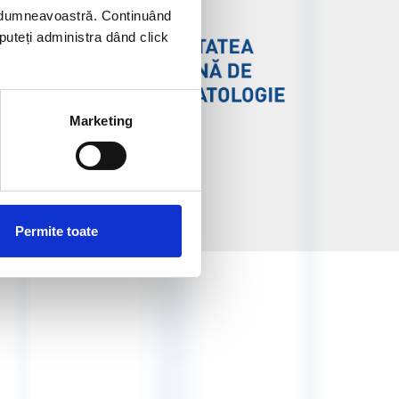
ei dumneavoastră. Continuând
 puteți administra dând click
Marketing
Permite toate