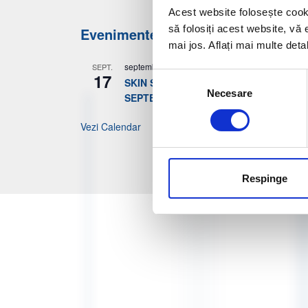
Acest website folosește cook
să folosiți acest website, vă 
Evenimente viitoare
mai jos. Aflați mai multe deta
septembrie 17
-
septembrie 19
SEPT.
17
Selecția
SKIN SUMMIT BUCURESTI – 17-19
Necesare
consimțământului
SEPTEMBRIE 2026
Vezi Calendar
Respinge