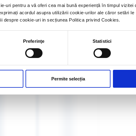
ie-uri pentru a vă oferi cea mai bună experiență în timpul vizit
exprimați acordul asupra utilizării cookie-urilor ale căror setări le
CONTACT
lii despre cookie-uri in secțiunea Politica privind Cookies.
POLITICA DE CONFIDENȚIALITATE
Preferinţe
Statistici
POLITICA DE RETUR
ARHIVĂ
Permite selecția