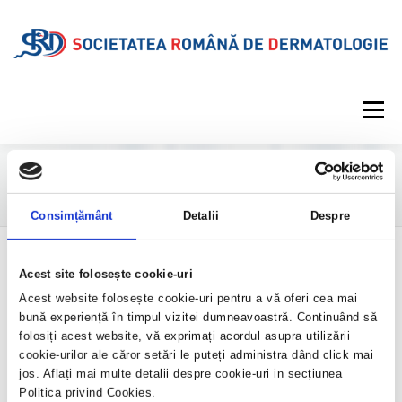
Meniu
DESPRE SRD
CALENDAR EVENIMENTE
AUTOR:
DOINA ANDREI
Consimțământ
Detalii
Despre
PROIECTE EDITORIALE
INFORMAȚII MEDICALE
N-am găsit nimic
Acest site folosește cookie-uri
Acest website folosește cookie-uri pentru a vă oferi cea mai
Se pare că nu putem să găsim ceea ce cauți. Probabil o căutare te poate
GALERIE
REVISTA
CONTUL MEU
bună experiență în timpul vizitei dumneavoastră. Continuând să
ajuta.
folosiți acest website, vă exprimați acordul asupra utilizării
cookie-urilor ale căror setări le puteți administra dând click mai
jos. Aflați mai multe detalii despre cookie-uri in secțiunea
Politica privind Cookies.