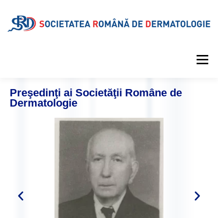
Meniu
Preşedinţi ai Societăţii Române de
DESPRE SRD
CALENDAR EVENIMENTE
Dermatologie
PROIECTE EDITORIALE
INFORMAȚII MEDICALE
GALERIE
REVISTA
CONTUL MEU