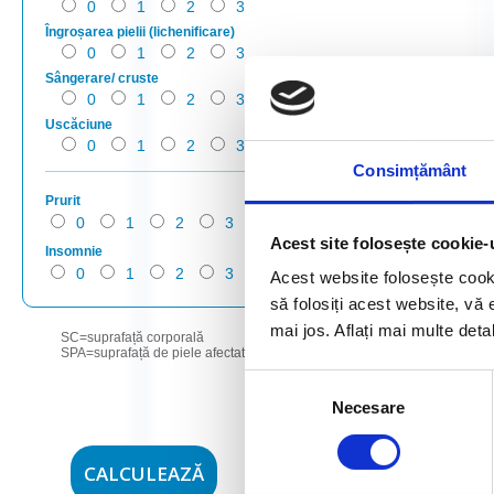
0
1
2
3
Îngroșarea pielii (lichenificare)
0
1
2
3
Sângerare/ cruste
0
1
2
3
Uscăciune
0
1
2
3
Consimțământ
Prurit
0
1
2
3
4
5
6
7
8
Acest site folosește cookie-
Insomnie
0
1
2
3
4
5
6
7
8
Acest website folosește cook
să folosiți acest website, vă 
mai jos. Aflați mai multe deta
SC=suprafață corporală
* 0=nic
SPA=suprafață de piele afectată
** 0=ni
10=prur
Selecția
Necesare
consimțământului
Resetează
CALCULEAZĂ