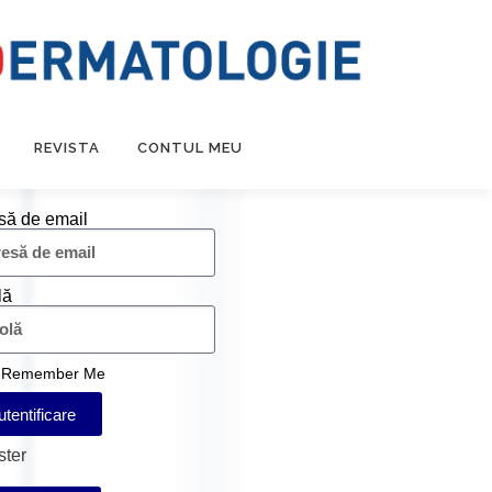
REVISTA
CONTUL MEU
să de email
lă
Remember Me
utentificare
ster