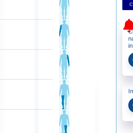
C
C
n
in
In