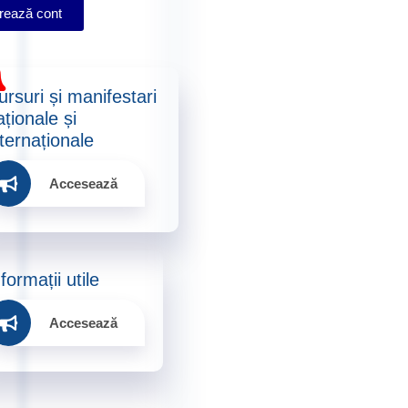
rează cont
ursuri și manifestari
aționale și
ternaționale​
Accesează
formații utile​
Accesează