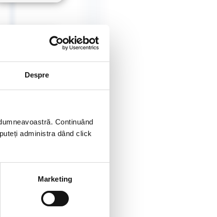
Despre
ei dumneavoastră. Continuând
 puteți administra dând click
Marketing