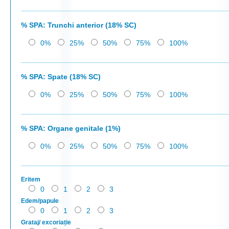
% SPA: Trunchi anterior (18% SC)
0%
25%
50%
75%
100%
% SPA: Spate (18% SC)
0%
25%
50%
75%
100%
% SPA: Organe genitale (1%)
0%
25%
50%
75%
100%
Eritem
0
1
2
3
Edem/papule
0
1
2
3
Grataj/ excoriație