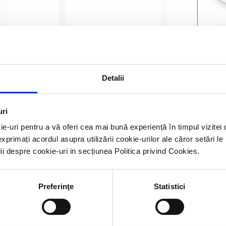
Detalii
9
10
uri
9
10
ie-uri pentru a vă oferi cea mai bună experiență în timpul vizit
exprimați acordul asupra utilizării cookie-urilor ale căror setări le
lii despre cookie-uri in secțiunea Politica privind Cookies.
iuna, 1=ușoară, 2=moderată, 3=severă
ciun prurit sau lipsa insomniei,
it și insomnie insuportabile
Preferinţe
Statistici