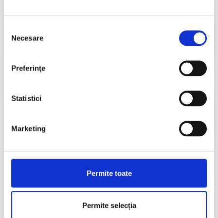
Informații utile​
Selecția
Accesează
Necesare
consimțământului
Preferinţe
Diplome CND 2026
Statistici
Accesează
Marketing
Permite toate
Permite selecția