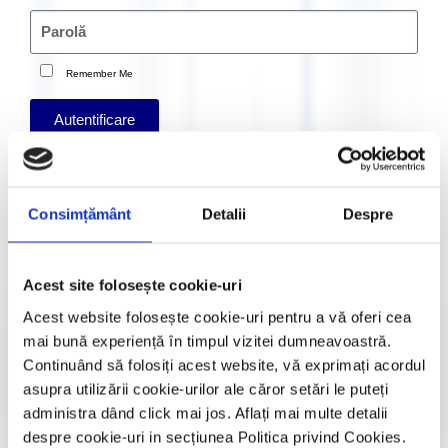
Remember Me
Autentificare
Register
Crează cont
Consimțământ
Detalii
Despre
Acest site folosește cookie-uri
Cursuri și manifestari naționale și
Acest website folosește cookie-uri pentru a vă oferi cea
internaționale​
mai bună experiență în timpul vizitei dumneavoastră.
Continuând să folosiți acest website, vă exprimați acordul
Accesează
asupra utilizării cookie-urilor ale căror setări le puteți
administra dând click mai jos. Aflați mai multe detalii
despre cookie-uri in secțiunea Politica privind Cookies.