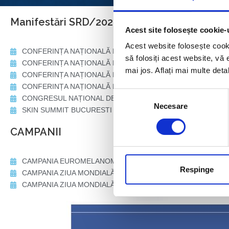
Manifestări SRD/2026
Acest site folosește cookie-
Înscrie-te ca membru!
Acest website folosește cook
CONFERINȚA NAȚIONALĂ REZIDERMA – IAȘI – 21.03.2026
să folosiți acest website, vă 
CONFERINȚA NAȚIONALĂ REZIDERMA – CLUJ – Hotel Double Tr
mai jos. Aflați mai multe deta
CONFERINȚA NAȚIONALĂ REZIDERMA – TIMIȘOARA – 12.06
Mă înscriu!
CONFERINȚA NAȚIONALĂ REZIDERMA – BUCUREȘTI – 11.07
Selecția
CONGRESUL NAȚIONAL DE DERMATOLOGIE – POIANA BRAȘO
Necesare
consimțământului
SKIN SUMMIT BUCURESTI – 17-19 SEPTEMBRIE 2026
CAMPANII
CAMPANIA EUROMELANOMA DAY – mai – august 2026
Respinge
CAMPANIA ZIUA MONDIALĂ A DERMATITEI ATOPICE – 14 sept
CAMPANIA ZIUA MONDIALĂ A PSORIAZISULUI – 29 octombrie