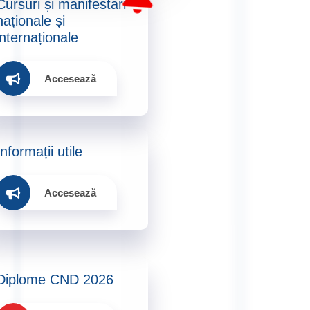
Cursuri și manifestari
naționale și
internaționale​
Accesează
Informații utile​
Accesează
Diplome CND 2026