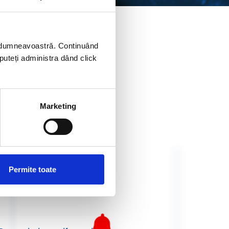
esă de email
ei dumneavoastră. Continuând
 puteți administra dând click
olă
Marketing
Remember Me
Autentificare
ster
Permite toate
Crează cont