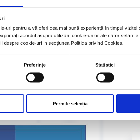
Adr
uri
ie-uri pentru a vă oferi cea mai bună experiență în timpul vizit
exprimați acordul asupra utilizării cookie-urilor ale căror setări le
ee by Hilton – 18.04.2026
lii despre cookie-uri in secțiunea Politica privind Cookies.
Par
.2026
.2026
V – 24-28.06.2026
Preferinţe
Statistici
Regi
Permite selecția
embrie 2026
 2026