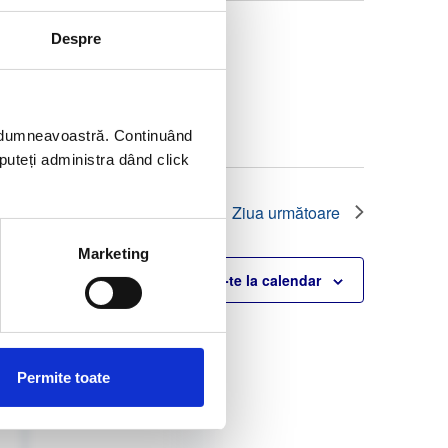
î
n
Despre
v
i
z
u
ei dumneavoastră. Continuând
a
l
 puteți administra dând click
i
z
Ziua următoare
ă
r
Marketing
i
Abonează-te la calendar
E
v
e
n
Permite toate
i
m
e
n