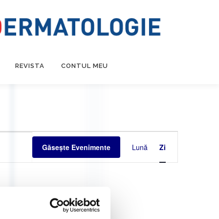
REVISTA
CONTUL MEU
N
a
Găsește Evenimente
Lună
Zi
v
i
g
a
r
e