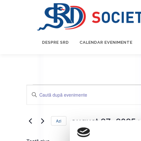
DESPRE SRD
CALENDAR EVENIMENTE
N
Introdu
cuvântul
a
cheie.
v
Caută
august 27, 2025
Evenimente
Azi
i
după
Selectează
g
cuvântul
data.