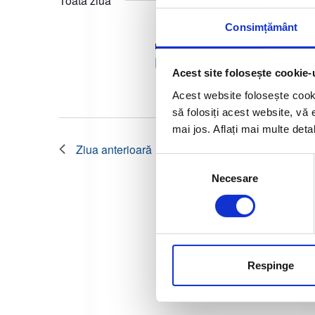
Toată ziua
cheie.
a
Consimțământ
r
mai 1, 2025
-
august 31, 2025
EuroMelanoma Day (EM
e
Acest site folosește cookie-
î
Acest website folosește cook
să folosiți acest website, vă 
n
mai jos. Aflați mai multe deta
v
Ziua anterioară
Selecția
i
Necesare
consimțământului
z
u
a
Respinge
l
i