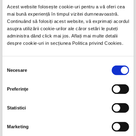
Acest website folosește cookie-uri pentru a vă oferi cea
mai bună experiență în timpul vizitei dumneavoastră.
Accesează
Continuând să folosiți acest website, vă exprimați acordul
asupra utilizării cookie-urilor ale căror setări le puteți
administra dând click mai jos. Aflați mai multe detalii
Centrul de Agrement Poiana Brasov: Strada Valea Dragă 2A, Brașov
despre cookie-uri in secțiunea Politica privind Cookies.
Selecția
Necesare
consimțământului
Preferinţe
Statistici
Marketing