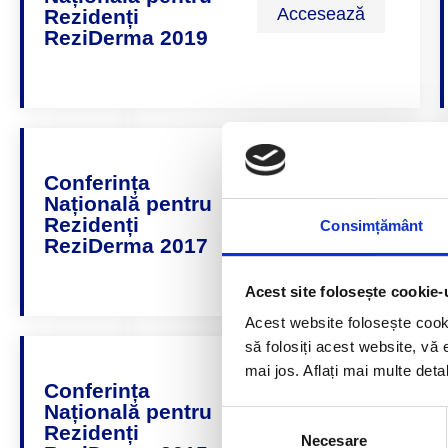
Accesează
Rezidenți
ReziDerma 2019
Conferința
Națională pentru
Accesează
Rezidenți
Consimțământ
ReziDerma 2017
Acest site folosește cookie-
Acest website folosește cook
să folosiți acest website, vă 
mai jos. Aflați mai multe deta
Conferința
Națională pentru
Selecția
Accesează
Rezidenți
Necesare
consimțământului