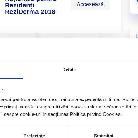
Accesează
Rezidenți
ReziDerma 2018
Conferința
Națională pentru
Accesează
Rezidenți
Detalii
ReziDerma 2016
uri
ie-uri pentru a vă oferi cea mai bună experiență în timpul vizit
exprimați acordul asupra utilizării cookie-urilor ale căror setări le
lii despre cookie-uri in secțiunea Politica privind Cookies.
Conferința
Națională pentru
Accesează
Rezidenți
Preferinţe
Statistici