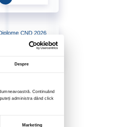
Diplome CND 2026
Accesează
Despre
ei dumneavoastră. Continuând
 puteți administra dând click
Marketing