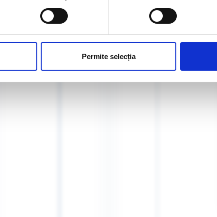
ReziDerma 2014
Permite selecția