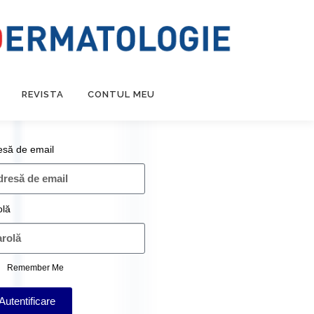
REVISTA
CONTUL MEU
esă de email
olă
Remember Me
Autentificare