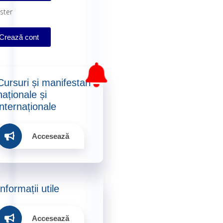
ster
Crează cont
Cursuri și manifestari
naționale și
internaționale​
Accesează
Informații utile​
Accesează