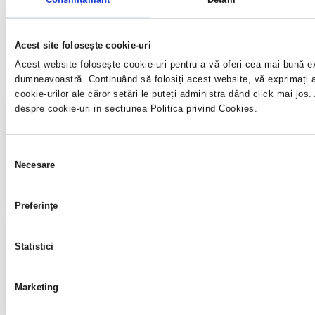
Register
Crează cont
Acest site folosește cookie-uri
Acest website folosește cookie-uri pentru a vă oferi cea mai bună ex
dumneavoastră. Continuând să folosiți acest website, vă exprimați ac
cookie-urilor ale căror setări le puteți administra dând click mai jos. 
Cursuri și manifestari naționale și
despre cookie-uri in secțiunea Politica privind Cookies.
internaționale​
Accesează
Selecția
Necesare
consimțământului
Preferinţe
Informații utile​
Statistici
Accesează
Marketing