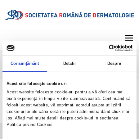
Meniu
DESPRE SRD
CALENDAR EVENIMENTE
VENUE DASHBOARD
Consimțământ
Detalii
Despre
Acest site folosește cookie-uri
PROIECTE EDITORIALE
INFORMAȚII MEDICALE
Acest website folosește cookie-uri pentru a vă oferi cea mai
[venue_dashboard]
bună experiență în timpul vizitei dumneavoastră. Continuând să
folosiți acest website, vă exprimați acordul asupra utilizării
GALERIE
REVISTA
CONTUL MEU
cookie-urilor ale căror setări le puteți administra dând click mai
jos. Aflați mai multe detalii despre cookie-uri in secțiunea
Politica privind Cookies.