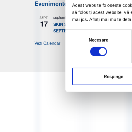
Evenimente viitoare
Acest website folosește cook
să folosiți acest website, vă 
septembrie 17
-
septembrie 19
SEPT.
mai jos. Aflați mai multe deta
17
SKIN SUMMIT BUCURESTI – 17-19
SEPTEMBRIE 2026
Selecția
Necesare
consimțământului
Vezi Calendar
Respinge