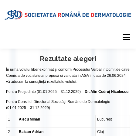
Meniu
Rezultate alegeri
DESPRE SRD
CALENDAR EVENIMENTE
În urma votului liber exprimat și conform Procesului Verbal întocmit de către
Comisia de vot, statutar propusă și validata în AGA în data de 26.06.2024
vă aducem la cunoștință rezultatele votului:
PROIECTE EDITORIALE
INFORMAȚII MEDICALE
Pentru Președinte (01.01.2025 – 31.12.2029) –
Dr. Alin-Codruț Nicolescu
Pentru Consiliul Director al Societății Române de Dermatologie
GALERIE
REVISTA
CONTUL MEU
(01.01.2025 – 31.12.2029):
1
Alecu Mihail
Bucuresti
2
Baican Adrian
Cluj