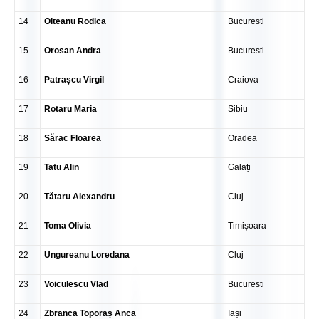
14
Olteanu Rodica
Bucuresti
15
Orosan Andra
Bucuresti
16
Patrașcu Virgil
Craiova
17
Rotaru Maria
Sibiu
18
Sărac Floarea
Oradea
19
Tatu Alin
Galați
20
Tătaru Alexandru
Cluj
21
Toma Olivia
Timișoara
22
Ungureanu Loredana
Cluj
23
Voiculescu Vlad
Bucuresti
24
Zbranca Toporaș Anca
Iași