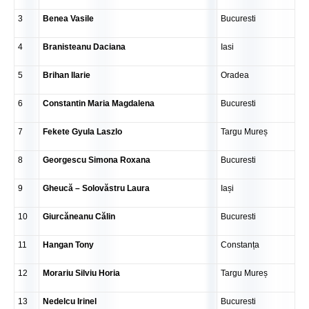
3
Benea Vasile
Bucuresti
4
Branisteanu Daciana
Iasi
5
Brihan Ilarie
Oradea
6
Constantin Maria Magdalena
Bucuresti
7
Fekete Gyula Laszlo
Targu Mureș
8
Georgescu Simona Roxana
Bucuresti
9
Gheucă – Solovăstru Laura
Iași
10
Giurcăneanu Călin
Bucuresti
11
Hangan Tony
Constanța
12
Morariu Silviu Horia
Targu Mureș
13
Nedelcu Irinel
Bucuresti