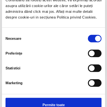
Continuând să folosiți acest website, vă exprimați acordul
Cursuri și manifestari naționale și
asupra utilizării cookie-urilor ale căror setări le puteți
internaționale​
administra dând click mai jos. Aflați mai multe detalii
despre cookie-uri in secțiunea Politica privind Cookies.
Accesează
Selecția
Necesare
consimțământului
Informații utile​
Preferinţe
Accesează
Statistici
Marketing
Diplome CND 2026
Accesează
Permite toate